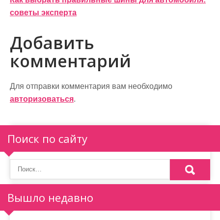
записям
советы эксперта
Добавить
комментарий
Для отправки комментария вам необходимо
авторизоваться
.
Поиск по сайту
Вышло недавно